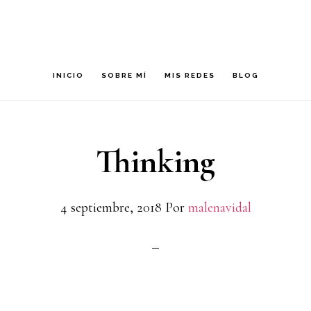
Skip
Skip
to
to
primary
main
INICIO
SOBRE MÍ
MIS REDES
BLOG
navigation
content
Thinking
4 septiembre, 2018
Por
malenavidal