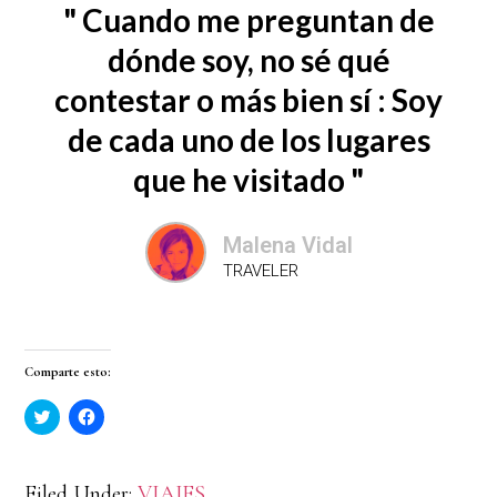
" Cuando me preguntan de
dónde soy, no sé qué
contestar o más bien sí : Soy
de cada uno de los lugares
que he visitado "
Malena Vidal
TRAVELER
Comparte esto:
H
H
a
a
z
z
c
c
l
l
i
i
Filed Under:
VIAJES